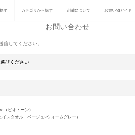
探す
カテゴリから探す
刺繍について
お買い物ガイド
お問い合わせ
ット
バスタオル
白いタオルのギフトセット
フェイスタオル
ウォ
送信してください。
ベビーグッズ
小さなお返し・お餞別
マフラー
衣類
タオル雑貨
刺繍
書籍
tone（ビオトーン）
ェイスタオル ベージュ×ウォームグレー）
］