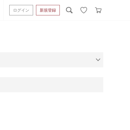
ログイン
新規登録
ッシュタオル
ベビーギフト
スポーツタオル
オーガニック
タオルケット類
ギフトボックスその他