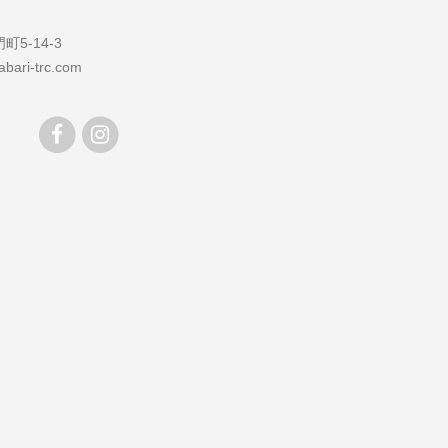
5-14-3
bari-trc.com