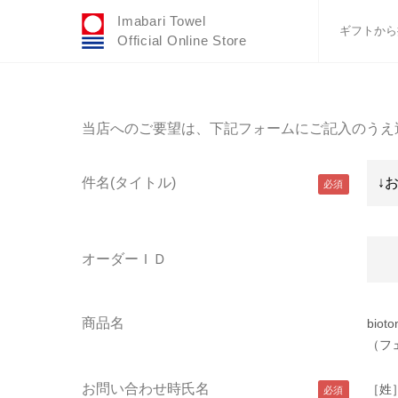
Imabari Towel
ギフトから
Official Online Store
おすすめギフトセ
ふわりシリーズ
当店へのご要望は、下記フォームにご記入のうえ
ウェディング
タオルハンカチ
件名(タイトル)
バスグッズ
オーダーＩＤ
商品名
bio
（フ
お問い合わせ時氏名
［姓