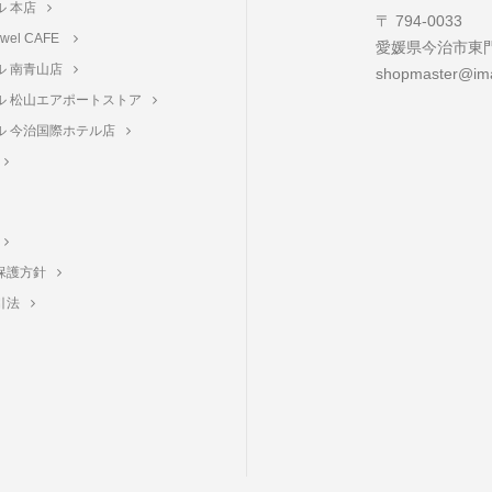
ル 本店
〒 794-0033
towel CAFE
愛媛県今治市東門町
ル 南青山店
shopmaster@ima
ル 松山エアポートストア
ル 今治国際ホテル店
保護方針
引法