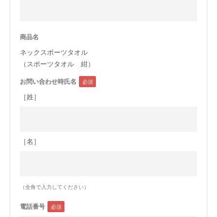
今治タオルについて
商品名
当サイトについて
ネックスポーツタオル
会員サービス
（スポーツタオル 紺）
お問い合わせ時氏名
店舗リスト
［姓］
ヘルプ
規約
大量購入・法人向けの購入の方は
［名］
お問い合わせ
（全角で入力してください）
電話番号