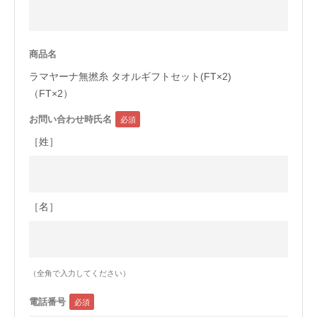
今治タオルについて
商品名
当サイトについて
ラマヤーナ無撚糸 タオルギフトセット(FT×2)
会員サービス
（FT×2）
お問い合わせ時氏名
店舗リスト
［姓］
ヘルプ
規約
大量購入・法人向けの購入の方は
［名］
お問い合わせ
（全角で入力してください）
電話番号