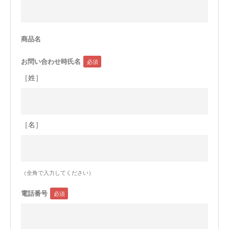
今治タオルについて
商品名
当サイトについて
お問い合わせ時氏名
会員サービス
［姓］
店舗リスト
ヘルプ
［名］
規約
大量購入・法人向けの購入の方は
（全角で入力してください）
お問い合わせ
電話番号