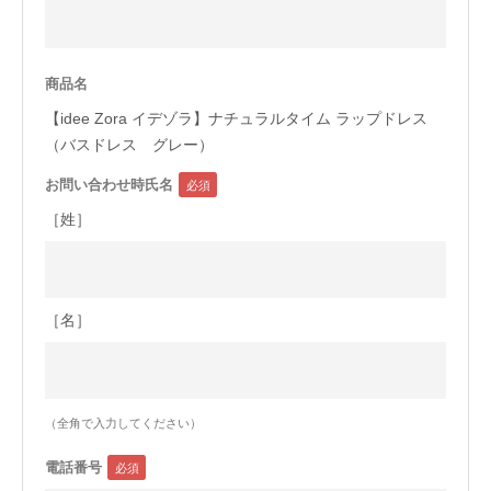
今治タオルについて
商品名
当サイトについて
【idee Zora イデゾラ】ナチュラルタイム ラップドレス
会員サービス
（バスドレス グレー）
お問い合わせ時氏名
店舗リスト
［姓］
ヘルプ
規約
大量購入・法人向けの購入の方は
［名］
お問い合わせ
（全角で入力してください）
電話番号