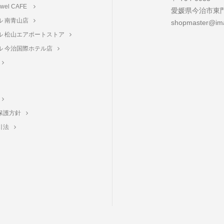
towel CAFE
愛媛県今治市東門町
ル 南青山店
shopmaster@ima
ル 松山エアポートストア
ル 今治国際ホテル店
保護方針
引法