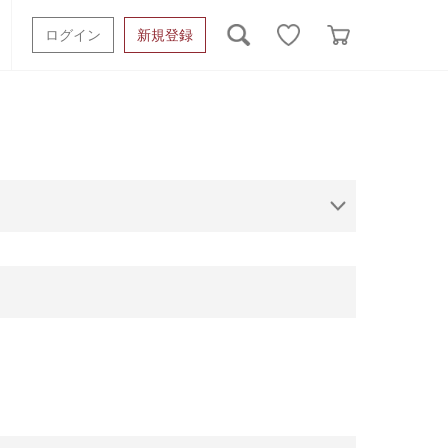
ログイン
新規登録
ッシュタオル
ベビーギフト
スポーツタオル
オーガニック
タオルケット類
ギフトボックスその他