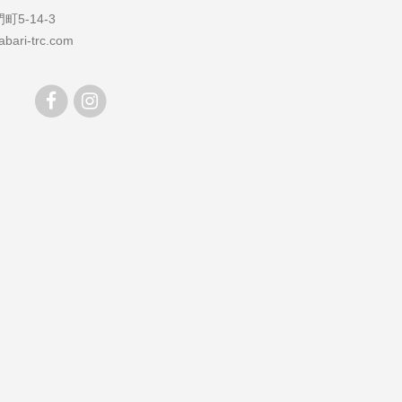
5-14-3
bari-trc.com