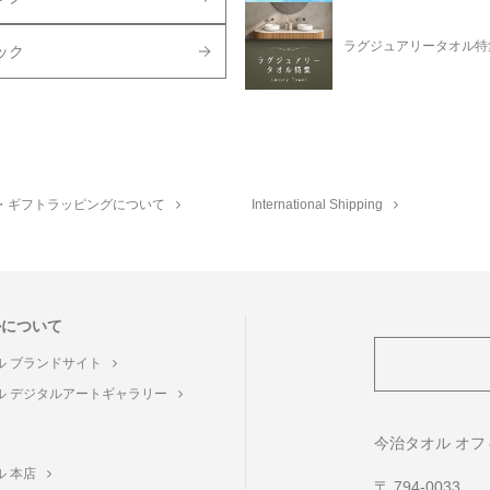
ラグジュアリータオル特
ック
・ギフトラッピングについて
International Shipping
ルについて
ル ブランドサイト
ル デジタルアートギャラリー
ト
今治タオル オ
ル 本店
〒 794-0033