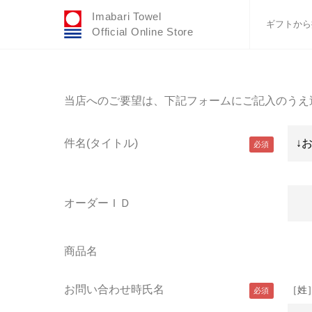
Imabari Towel
ギフトから
Official Online Store
おすすめギフトセ
ふわりシリーズ
当店へのご要望は、下記フォームにご記入のうえ
ウェディング
タオルハンカチ
件名(タイトル)
バスグッズ
オーダーＩＤ
商品名
お問い合わせ時氏名
［姓