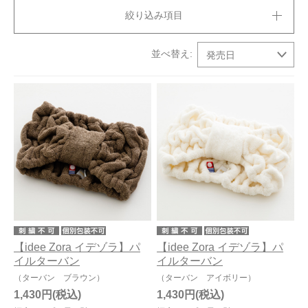
絞り込み項目
今治タオルについて
当サイトについて
会員サービス
店舗リスト
ヘルプ
規約
大量購入・法人向けの購入の方は
お問い合わせ
【idee Zora イデゾラ】パ
【idee Zora イデゾラ】パ
イルターバン
イルターバン
（ターバン ブラウン）
（ターバン アイボリー）
1,430円
1,430円