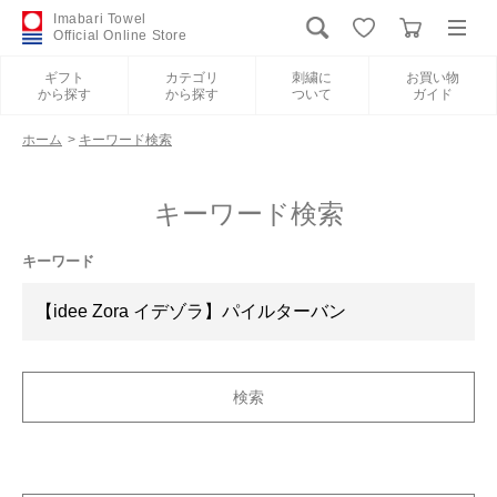
Imabari Towel
Official Online Store
ギフト
カテゴリ
刺繍に
お買い物
から探す
から探す
ついて
ガイド
ログイン
新規会員登録
ホーム
>
キーワード検索
ギフトから探す
キーワード検索
カテゴリから探す
キーワード
刺繍について
お買い物ガイド
International Shipping