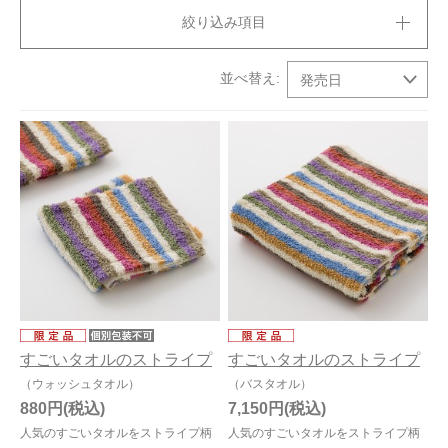
絞り込み項目
今治タオルについて
当サイトについて
会員サービス
店舗リスト
ヘルプ
規約
大量購入・法人向けの購入の方は
お問い合わせ
すごいタオルのストライプ
すごいタオルのストライプ
（ウォッシュタオル）
（バスタオル）
880円
7,150円
人気のすごいタオルをストライプ柄
人気のすごいタオルをストライプ柄