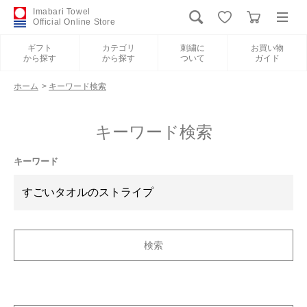
Imabari Towel
Official Online Store
ギフト
カテゴリ
刺繍に
お買い物
から探す
から探す
ついて
ガイド
ログイン
新規会員登録
ホーム
>
キーワード検索
ギフトから探す
キーワード検索
カテゴリから探す
キーワード
刺繍について
お買い物ガイド
International Shipping