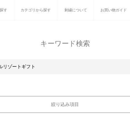
探す
カテゴリから探す
刺繍について
お買い物ガイド
ット
バスタオル
白いタオルのギフトセット
フェイスタオル
ウォ
キーワード検索
ベビーグッズ
小さなお返し・お餞別
マフラー
衣類
タオル雑貨
刺繍
書籍
絞り込み項目
ギフトで絞り込む
刺繍対応商品
タオ