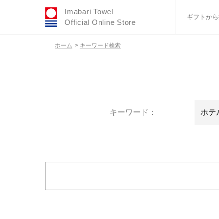
Imabari Towel
ギフトから
Official Online Store
ホーム
>
キーワード検索
おすすめギフトセ
ふわりシリーズ
ウェディング
タオルハンカチ
バスグッズ
キーワード：
カラー
金額で絞り込む