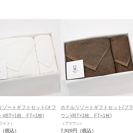
99円
おすすめギフトセット
刺繍対応
七
リゾートギフトセット(オフ
ホテルリゾートギフトセット(ブ
)(BT×1枚、FT×1枚)
ウン)(BT×1枚、FT×1枚)
ワイト）
（ブラウン）
7,920円