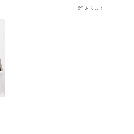
発売日
価格(安い順)
価格(高い順)
福タオル
パイル
3
件あります
ラ