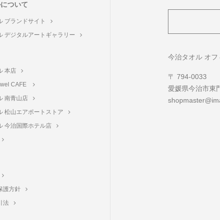
ルについて
ル ブランドサイト
ル デジタルアートギャラリー
ト
今治タオル オ
ル 本店
〒 794-0033
towel CAFE
愛媛県今治市東門町
ル 南青山店
shopmaster@ima
ル 松山エアポートストア
ル 今治国際ホテル店
保護方針
引法