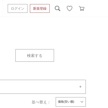
ログイン
新規登録
ッシュタオル
ベビーギフト
スポーツタオル
オーガニック
タオルケット類
ギフトボックスその他
ルメーカーで絞り込む
タイプで絞り込む
並べ替え：
価格(安い順)