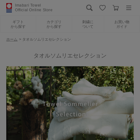
Imabari Towel
Official Online Store
ギフト
カテゴリ
刺繍に
お買い物
から探す
から探す
ついて
ガイド
ログイン
新規会員登録
ホーム
>
タオルソムリエセレクション
ギフトから探す
タオルソムリエセレクション
カテゴリから探す
刺繍について
お買い物ガイド
International Shipping