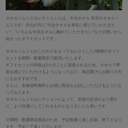
今治タオルについて
タオルソムリエセレクションとは、今治タオル 本店のタオルソ
ムリエが、沢山の方に"今治タオルを身近に感じていただきた
当サイトについて
い"、"いろんな今治タオルに触れていただきたい"などの想いから
会員サービス
始まったギフトセットです。
店舗リスト
タオルソムリエがこだわりをもってセレクトした2種類のギフト
セットを期間・数量限定で販売いたします。
ヘルプ
ギフトセットの内容は2カ月ごとに更新されるため、タオルで季
規約
節を感じていただけるようになっており、商品選びにお困りの方
にもおすすめです。
大量購入・法人向けの購入の方は
さらに、各種送料無料とお得に商品をお試しいただけるようにな
っております。
タオルソムリエセレクションによって、皆様の生活がより豊か
お問い合わせ
に、より快適にしてくれるものとなりましたら幸いです。
※期間・数量限定商品のため、予定数量に達し次第、終了となり
ます。予めご了承くださいませ。