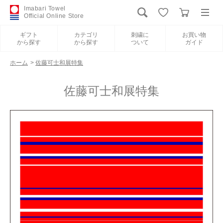
Imabari Towel
Official Online Store
ギフト
カテゴリ
刺繍に
お買い物
から探す
から探す
ついて
ガイド
ログイン
新規会員登録
ホーム
>
佐藤可士和展特集
ギフトから探す
佐藤可士和展特集
カテゴリから探す
刺繍について
お買い物ガイド
International Shipping