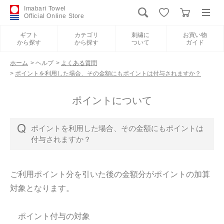
Imabari Towel
Official Online Store
ギフト
カテゴリ
刺繍に
お買い物
から探す
から探す
ついて
ガイド
ログイン
新規会員登録
ホーム
>
ヘルプ
>
よくある質問
>
ポイントを利用した場合、その金額にもポイントは付与されますか？
ギフトから探す
ポイントについて
カテゴリから探す
ポイントを利用した場合、その金額にもポイントは
付与されますか？
刺繍について
ご利用ポイント分を引いた後の金額分がポイントの加算
お買い物ガイド
対象となります。
International Shipping
ポイント付与の対象