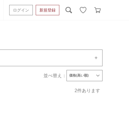
ログイン
新規登録
ッシュタオル
ベビーギフト
スポーツタオル
オーガニック
タオルケット類
ギフトボックスその他
並べ替え：
価格(高い順)
発売日
価格(安い順)
価格(高い順)
2
件あります