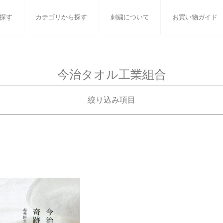
探す
カテゴリから探す
刺繍について
お買い物ガイド
ット
バスタオル
白いタオルのギフトセット
フェイスタオル
ウォ
今治タオル工業組合
ベビーグッズ
小さなお返し・お餞別
マフラー
衣類
絞り込み項目
タオル雑貨
刺繍
書籍
カテゴリで絞り込む
在庫有無
書籍
在庫あり