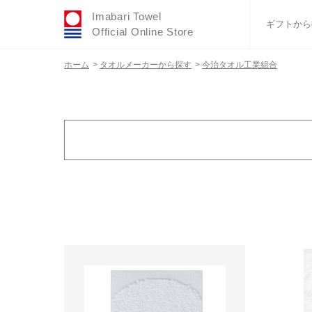
Imabari Towel
ギフトから
Official Online Store
ホーム
>
タオルメーカーから探す
>
今治タオル工業組合
おすすめギフトセ
ふわりシリーズ
ウェディング
タオルハンカチ
バスグッズ
カラー
金額で絞り込む
その他
1,000円～1,999円
2,000円～2,999円