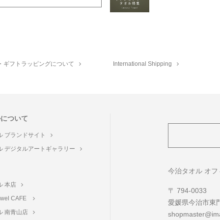
・ギフトラッピングについて
International Shipping
ルについて
ル ブランドサイト
ル デジタルアートギャラリー
ト
今治タオル オ
ル 本店
〒 794-0033
towel CAFE
愛媛県今治市東門町
ル 南青山店
shopmaster@ima