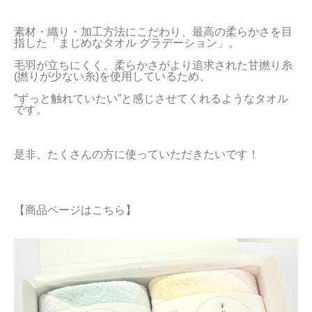
当サイトについて
素材・織り・加工方法にこだわり、最高の柔らかさを目
指した「まじめなタオル グラデーション」。
会員サービス
毛羽が立ちにくく、柔らかさがより追求された甘撚り糸
(撚りが少ない糸)を使用しているため、
店舗リスト
”ずっと触れていたい”と感じさせてくれるようなタオル
ヘルプ
です。
規約
大量購入・法人向けの購入の方は
お問い合わせ
【商品ページはこちら】