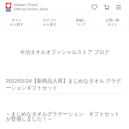
Imabari Towel
Official Online Store
ギフト
カテゴリ
刺繍に
お買い物
から探す
から探す
ついて
ガイド
ログイン
新規会員登録
ギフトから探す
今治タオルオフィシャルストア ブログ
カテゴリから探す
2022/01/24【新商品入荷】まじめなタオル グラデ
刺繍について
ーションギフトセット
お買い物ガイド
～まじめなタオルグラデーション　ギフトセット
が登場しました！～
今治タオルについて