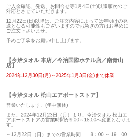
ご入金確認、発送、お問合せ等1月4日(土)以降順次のご
当サイトについて
対応とさせていただきます。
12月22日(日)以降は、ご注文内容によっては年明けの発
会員サービス
送となる可能性もございますのでお急ぎの方はお早めに
ご注文下さいませ。

店舗リスト
予めご了承をお願い申し上げます。
ヘルプ
規約
【今治タオル 本店／今治国際ホテル店／南青山
店】
大量購入・法人向けの購入の方は
2024年12月30日(月)～2025年1月3日(金)まで休業
お問い合わせ
【今治タオル 松山エアポートストア】
営業いたします。(年中無休)

また、2024年12月23日（月）より、今治タオル 松山エ
アポートストアの営業時間が9:00～18:00へ変更となりま
す。

～12月22日（日）までの営業時間　　8：00 ～ 19：00
