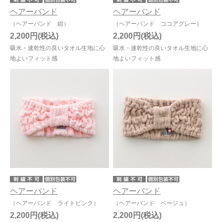
ヘアーバンド
ヘアーバンド
（ヘアーバンド 紺）
（ヘアーバンド ココアグレー）
今治タオルについて
2,200円
2,200円
当サイトについて
吸水・速乾性の良いタオル生地に心
吸水・速乾性の良いタオル生地に心
地よいフィット感
地よいフィット感
会員サービス
店舗リスト
ヘルプ
規約
大量購入・法人向けの購入の方は
お問い合わせ
ヘアーバンド
ヘアーバンド
（ヘアーバンド ライトピンク）
（ヘアーバンド ベージュ）
2,200円
2,200円