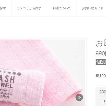
探す
カテゴリから探す
刺繍について
お買い物ガイド
ット
バスタオル
白いタオルのギフトセット
フェイスタオル
ウォ
ベビーグッズ
小さなお返し・お餞別
マフラー
衣類
お
タオル雑貨
刺繍
書籍
99
綿1
認
サ