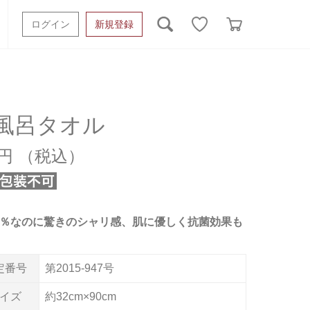
ログイン
新規登録
ッシュタオル
ベビーギフト
スポーツタオル
オーガニック
タオルケット類
風呂タオル
ギフトボックスその他
0円
00％なのに驚きのシャリ感、肌に優しく抗菌効果も
定番号
第2015-947号
イズ
約32cm×90cm