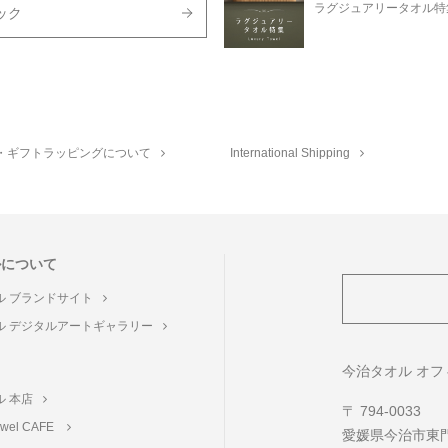
ラグジュアリータオル特
ック
・ギフトラッピングについて
International Shipping
ルについて
ル ブランドサイト
ル デジタルアートギャラリー
ト
今治タオル オ
ル 本店
〒 794-0033
towel CAFE
愛媛県今治市東門町