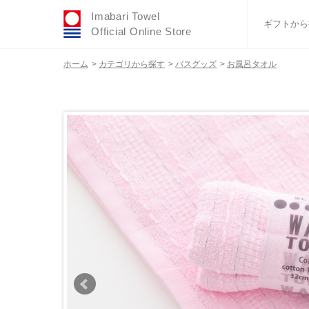
Imabari Towel
ギフトから
Official Online Store
ホーム
>
カテゴリから探す
>
バスグッズ
>
お風呂タオル
おすすめギフトセ
ふわりシリーズ
ウェディング
タオルハンカチ
バスグッズ