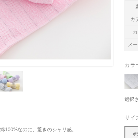
カ
カ
メー
カラ
選択
サイ
綿100%なのに、驚きのシャリ感。
ボ