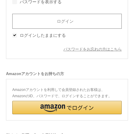
パスワードを表示する
今治タオルについて
当サイトについて
ログインしたままにする
会員サービス
パスワードをお忘れの方はこちら
店舗リスト
ヘルプ
Amazonアカウントをお持ちの方
規約
大量購入・法人向けの購入の方は
Amazonアカウントを利用して会員登録されたお客様は、
AmazonのID、パスワードで、ログインすることができます。
お問い合わせ