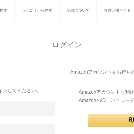
探す
カテゴリから探す
刺繍について
お買い物ガイド
ット
バスタオル
白いタオルのギフトセット
フェイスタオル
ウォ
ログイン
ベビーグッズ
小さなお返し・お餞別
マフラー
衣類
タオル雑貨
刺繍
書籍
Amazonアカウントをお持ち
インしてください。
Amazonアカウントを
AmazonのID、パス