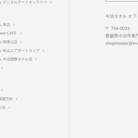
ル デジタルアートギャラリー
ト
今治タオル オ
ル 本店
〒 794-0033
towel CAFE
愛媛県今治市東門町
ル 南青山店
shopmaster@ima
ル 松山エアポートストア
ル 今治国際ホテル店
保護方針
引法