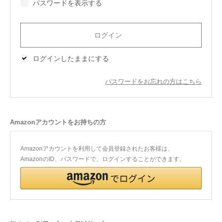
パスワードを表示する
今治タオルについて
当サイトについて
ログインしたままにする
会員サービス
パスワードをお忘れの方はこちら
店舗リスト
ヘルプ
Amazonアカウントをお持ちの方
規約
大量購入・法人向けの購入の方は
Amazonアカウントを利用して会員登録されたお客様は、
AmazonのID、パスワードで、ログインすることができます。
お問い合わせ