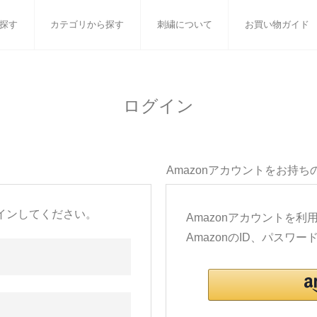
探す
カテゴリから探す
刺繍について
お買い物ガイド
ット
バスタオル
白いタオルのギフトセット
フェイスタオル
ウォ
ログイン
ベビーグッズ
小さなお返し・お餞別
マフラー
衣類
タオル雑貨
刺繍
書籍
Amazonアカウントをお持ち
インしてください。
Amazonアカウントを
AmazonのID、パス