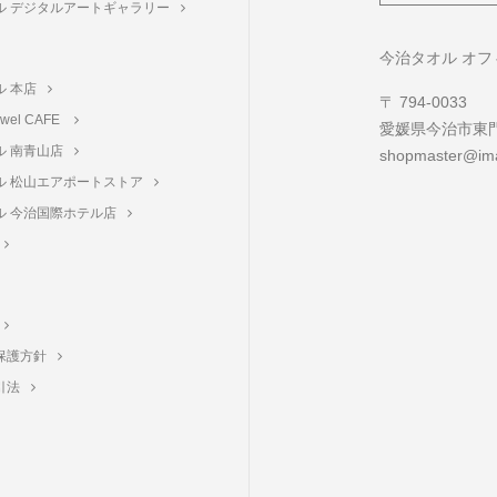
ル デジタルアートギャラリー
ト
今治タオル オ
ル 本店
〒 794-0033
towel CAFE
愛媛県今治市東門町
ル 南青山店
shopmaster@ima
ル 松山エアポートストア
ル 今治国際ホテル店
保護方針
引法