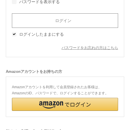
パスワードを表示する
今治タオルについて
当サイトについて
ログインしたままにする
会員サービス
パスワードをお忘れの方はこちら
店舗リスト
ヘルプ
Amazonアカウントをお持ちの方
規約
大量購入・法人向けの購入の方は
Amazonアカウントを利用して会員登録されたお客様は、
AmazonのID、パスワードで、ログインすることができます。
お問い合わせ