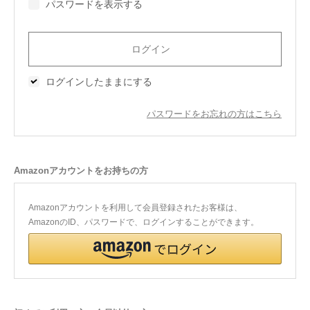
パスワードを表示する
今治タオルについて
当サイトについて
ログインしたままにする
会員サービス
パスワードをお忘れの方はこちら
店舗リスト
ヘルプ
Amazonアカウントをお持ちの方
規約
大量購入・法人向けの購入の方は
Amazonアカウントを利用して会員登録されたお客様は、
AmazonのID、パスワードで、ログインすることができます。
お問い合わせ