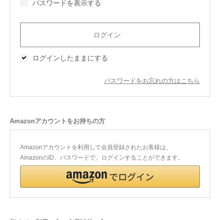
パスワードを表示する
今治タオルについて
当サイトについて
ログインしたままにする
会員サービス
パスワードをお忘れの方はこちら
店舗リスト
ヘルプ
Amazonアカウントをお持ちの方
規約
大量購入・法人向けの購入の方は
Amazonアカウントを利用して会員登録されたお客様は、
AmazonのID、パスワードで、ログインすることができます。
お問い合わせ