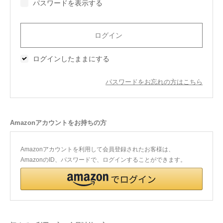
パスワードを表示する
今治タオルについて
当サイトについて
ログインしたままにする
会員サービス
パスワードをお忘れの方はこちら
店舗リスト
ヘルプ
Amazonアカウントをお持ちの方
規約
大量購入・法人向けの購入の方は
Amazonアカウントを利用して会員登録されたお客様は、
AmazonのID、パスワードで、ログインすることができます。
お問い合わせ