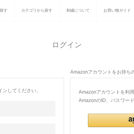
探す
カテゴリから探す
刺繍について
お買い物ガイド
ット
バスタオル
白いタオルのギフトセット
フェイスタオル
ウォ
ログイン
ベビーグッズ
小さなお返し・お餞別
マフラー
衣類
タオル雑貨
刺繍
書籍
Amazonアカウントをお持ち
インしてください。
Amazonアカウントを
AmazonのID、パス