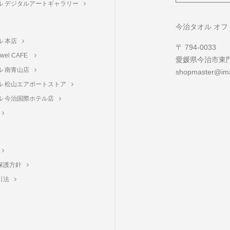
ル デジタルアートギャラリー
ト
今治タオル オ
ル 本店
〒 794-0033
towel CAFE
愛媛県今治市東門町
ル 南青山店
shopmaster@ima
ル 松山エアポートストア
ル 今治国際ホテル店
保護方針
引法