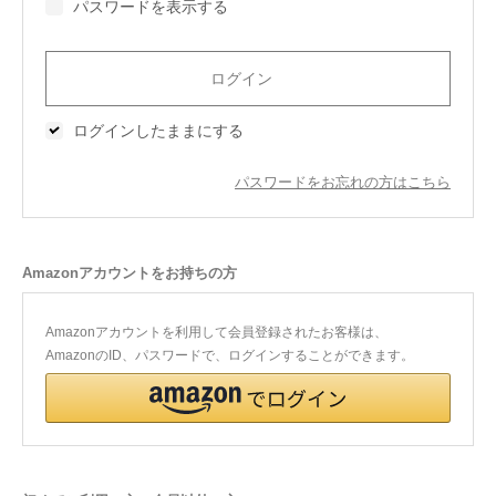
パスワードを表示する
今治タオルについて
当サイトについて
ログインしたままにする
会員サービス
パスワードをお忘れの方はこちら
店舗リスト
ヘルプ
Amazonアカウントをお持ちの方
規約
大量購入・法人向けの購入の方は
Amazonアカウントを利用して会員登録されたお客様は、
AmazonのID、パスワードで、ログインすることができます。
お問い合わせ