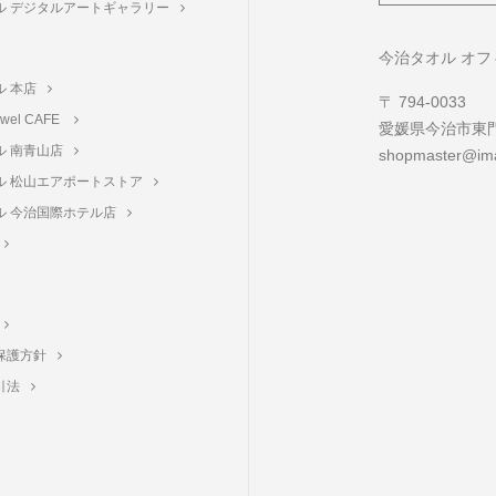
ル デジタルアートギャラリー
ト
今治タオル オ
ル 本店
〒 794-0033
towel CAFE
愛媛県今治市東門町
ル 南青山店
shopmaster@ima
ル 松山エアポートストア
ル 今治国際ホテル店
保護方針
引法