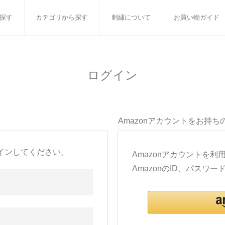
探す
カテゴリから探す
刺繍について
お買い物ガイド
ット
バスタオル
白いタオルのギフトセット
フェイスタオル
ウォ
ログイン
ベビーグッズ
小さなお返し・お餞別
マフラー
衣類
タオル雑貨
刺繍
書籍
Amazonアカウントをお持ち
インしてください。
Amazonアカウントを
AmazonのID、パス