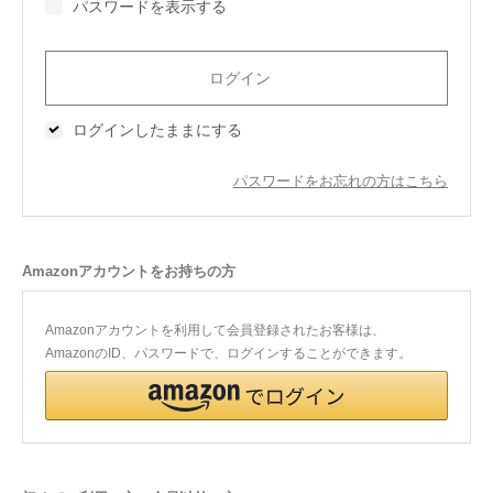
パスワードを表示する
今治タオルについて
当サイトについて
ログインしたままにする
会員サービス
パスワードをお忘れの方はこちら
店舗リスト
ヘルプ
Amazonアカウントをお持ちの方
規約
大量購入・法人向けの購入の方は
Amazonアカウントを利用して会員登録されたお客様は、
AmazonのID、パスワードで、ログインすることができます。
お問い合わせ