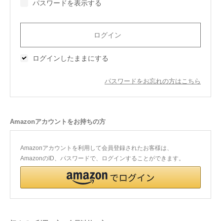
パスワードを表示する
今治タオルについて
当サイトについて
ログインしたままにする
会員サービス
パスワードをお忘れの方はこちら
店舗リスト
ヘルプ
Amazonアカウントをお持ちの方
規約
大量購入・法人向けの購入の方は
Amazonアカウントを利用して会員登録されたお客様は、
AmazonのID、パスワードで、ログインすることができます。
お問い合わせ