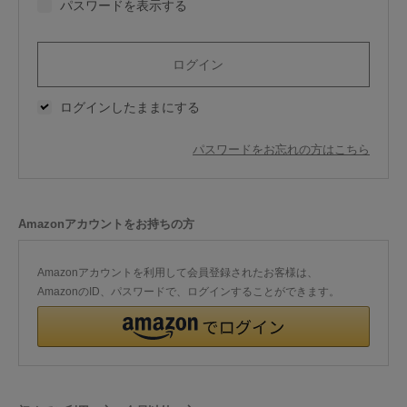
パスワードを表示する
今治タオルについて
当サイトについて
ログインしたままにする
会員サービス
パスワードをお忘れの方はこちら
店舗リスト
ヘルプ
Amazonアカウントをお持ちの方
規約
大量購入・法人向けの購入の方は
Amazonアカウントを利用して会員登録されたお客様は、
AmazonのID、パスワードで、ログインすることができます。
お問い合わせ