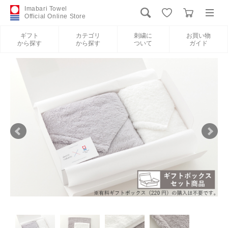
Imabari Towel
Official Online Store
ギフト
カテゴリ
刺繍に
お買い物
から探す
から探す
ついて
ガイド
ログイン
新規会員登録
ギフトから探す
カテゴリから探す
刺繍について
お買い物ガイド
International Shipping