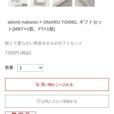
今治タオルについて
akemi nakano × ONARU TOWEL ギフトセッ
当サイトについて
ト(MBT×1枚、FT×1枚)
会員サービス
軽くて柔らかい美容タオルのギフトセット
店舗リスト
7,832円
ヘルプ
規約
数量
大量購入・法人向けの購入の方は
お問い合わせ
お気に入りに登録する