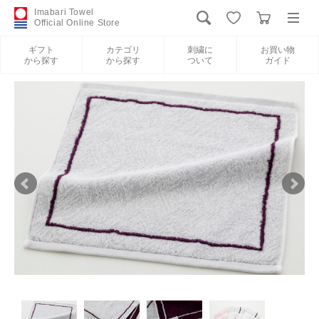
Imabari Towel
Official Online Store
ギフト
カテゴリ
刺繍に
お買い物
から探す
から探す
ついて
ガイド
ログイン
新規会員登録
ギフトから探す
カテゴリから探す
刺繍について
お買い物ガイド
International Shipping