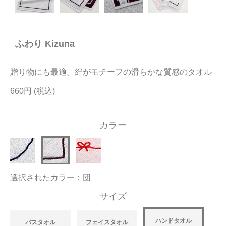
今治タオルについて
ふわり Kizuna
当サイトについて
会員サービス
贈り物にも最適。絆がモチーフの滑らかな質感のタオル
店舗リスト
660円
ヘルプ
カラー
規約
大量購入・法人向けの購入の方は
選択されたカラー：団
お問い合わせ
サイズ
ハンドタオル
バスタオル
フェイスタオル