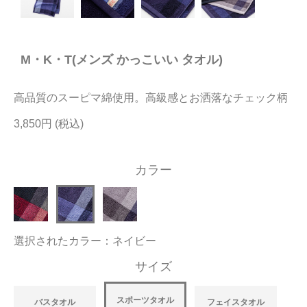
今治タオルについて
M・K・T(メンズ かっこいい タオル)
当サイトについて
会員サービス
高品質のスーピマ綿使用。高級感とお洒落なチェック柄
店舗リスト
3,850円
ヘルプ
カラー
規約
大量購入・法人向けの購入の方は
選択されたカラー：ネイビー
お問い合わせ
サイズ
スポーツタオル
バスタオル
フェイスタオル