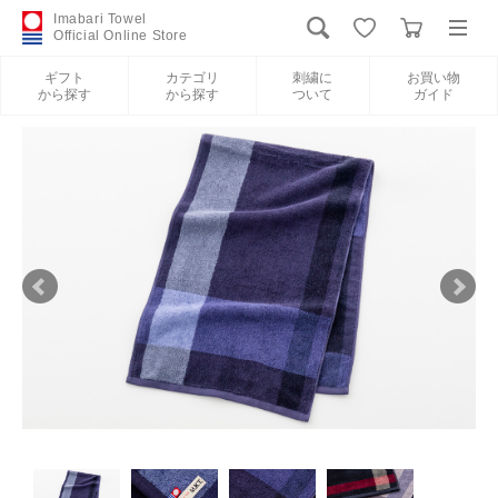
Imabari Towel
Official Online Store
ギフト
カテゴリ
刺繍に
お買い物
から探す
から探す
ついて
ガイド
ログイン
新規会員登録
ギフトから探す
カテゴリから探す
刺繍について
お買い物ガイド
International Shipping