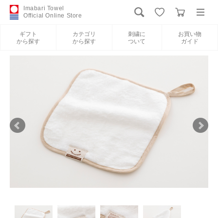
Imabari Towel
Official Online Store
ギフト
カテゴリ
刺繍に
お買い物
から探す
から探す
ついて
ガイド
ログイン
新規会員登録
ギフトから探す
カテゴリから探す
刺繍について
お買い物ガイド
International Shipping