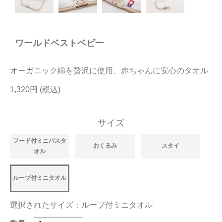
今治タオルについて
ワールドベストベビー
当サイトについて
会員サービス
オーガニック綿を贅沢に使用、赤ちゃんに安心のタオル
店舗リスト
1,320円
ヘルプ
サイズ
規約
フード付ミニバスタ
大量購入・法人向けの購入の方は
おくるみ
スタイ
オル
お問い合わせ
ループ付ミニタオル
選択されたサイズ：ループ付ミニタオル