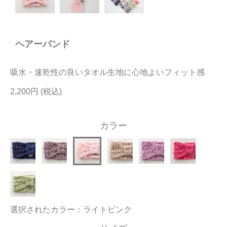
今治タオルについて
ヘアーバンド
当サイトについて
会員サービス
吸水・速乾性の良いタオル生地に心地よいフィット感
店舗リスト
2,200円
ヘルプ
カラー
規約
大量購入・法人向けの購入の方は
お問い合わせ
選択されたカラー：ライトピンク