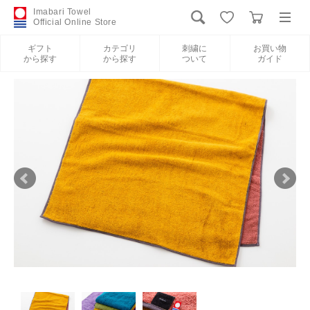
Imabari Towel
Official Online Store
ギフト
カテゴリ
刺繍に
お買い物
から探す
から探す
ついて
ガイド
ログイン
新規会員登録
ギフトから探す
カテゴリから探す
刺繍について
お買い物ガイド
International Shipping