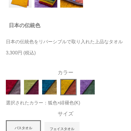
今治タオルについて
日本の伝統色
当サイトについて
会員サービス
日本の伝統色をリバーシブルで取り入れた上品なタオル
店舗リスト
3,300円
ヘルプ
カラー
規約
大量購入・法人向けの購入の方は
選択されたカラー：狐色×緋褪色(K)
お問い合わせ
サイズ
バスタオル
フェイスタオル