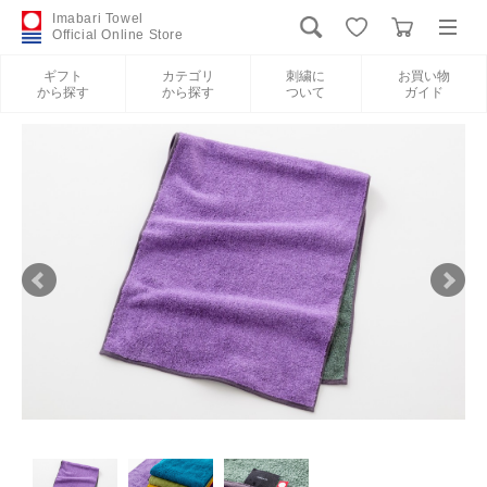
Imabari Towel
Official Online Store
ギフト
カテゴリ
刺繍に
お買い物
から探す
から探す
ついて
ガイド
ログイン
新規会員登録
ギフトから探す
カテゴリから探す
刺繍について
お買い物ガイド
International Shipping