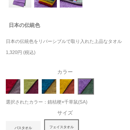
今治タオルについて
日本の伝統色
当サイトについて
会員サービス
日本の伝統色をリバーシブルで取り入れた上品なタオル
店舗リスト
1,320円
ヘルプ
カラー
規約
大量購入・法人向けの購入の方は
選択されたカラー：錆桔梗×千草鼠(SA)
お問い合わせ
サイズ
フェイスタオル
バスタオル