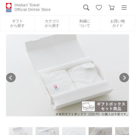
Imabari Towel
Official Online Store
ギフト
カテゴリ
刺繍に
お買い物
から探す
から探す
ついて
ガイド
ログイン
新規会員登録
ギフトから探す
カテゴリから探す
刺繍について
お買い物ガイド
International Shipping