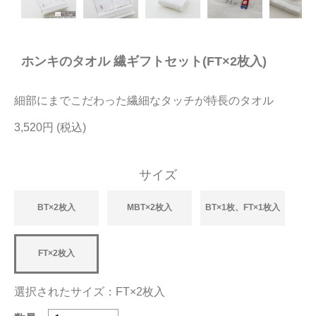
今治タオルについて
ホンキのタオル 繊ギフトセット(FT×2枚入)
当サイトについて
会員サービス
細部にまでこだわった繊細なタッチが特長のタオル
店舗リスト
3,520円
ヘルプ
サイズ
規約
大量購入・法人向けの購入の方は
BT×2枚入
MBT×2枚入
BT×1枚、FT×1枚入
お問い合わせ
FT×2枚入
選択されたサイズ：FT×2枚入