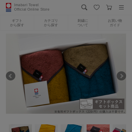
Imabari Towel
Official Online Store
ギフト
カテゴリ
刺繍に
お買い物
から探す
から探す
ついて
ガイド
ログイン
新規会員登録
ギフトから探す
カテゴリから探す
刺繍について
お買い物ガイド
International Shipping