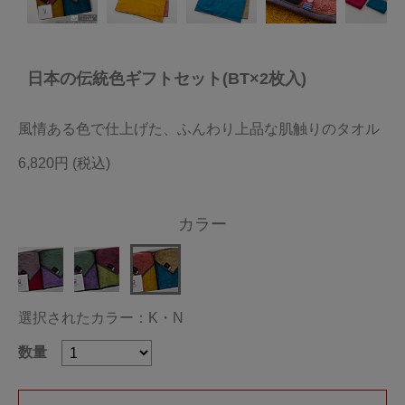
今治タオルについて
日本の伝統色ギフトセット(BT×2枚入)
当サイトについて
会員サービス
風情ある色で仕上げた、ふんわり上品な肌触りのタオル
店舗リスト
6,820円
ヘルプ
カラー
規約
大量購入・法人向けの購入の方は
選択されたカラー：K・N
お問い合わせ
数量