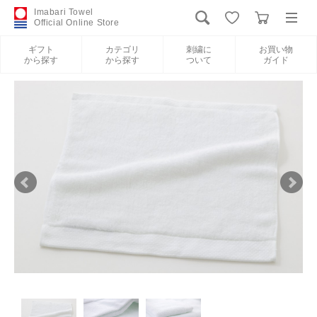
Imabari Towel
Official Online Store
ギフト
カテゴリ
刺繍に
お買い物
から探す
から探す
ついて
ガイド
ログイン
新規会員登録
ギフトから探す
カテゴリから探す
刺繍について
お買い物ガイド
International Shipping