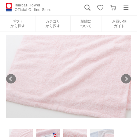
Imabari Towel
Official Online Store
ギフト
カテゴリ
刺繍に
お買い物
から探す
から探す
ついて
ガイド
ログイン
新規会員登録
ギフトから探す
カテゴリから探す
刺繍について
お買い物ガイド
International Shipping