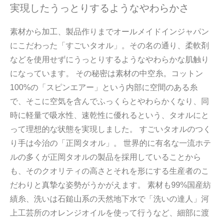
実現したうっとりするようなやわらかさ
素材から加工、製品作りまでオールメイドインジャパン
にこだわった「すごいタオル」。その名の通り、柔軟剤
などを使用せずにうっとりするようなやわらかな肌触り
になっています。 その秘密は素材の中空糸。コットン
100%の「スピンエアー」という内部に空間のある糸
で、そこに空気を含んでふっくらとやわらかくなり、同
時に軽量で吸水性、速乾性に優れるという、タオルにと
って理想的な状態を実現しました。 すごいタオルのつく
り手は今治の「正岡タオル」。 世界的に有名な一流ホテ
ルの多くが正岡タオルの製品を採用していることから
も、そのクオリティの高さとそれを形にする生産者のこ
だわりと真摯な姿勢がうかがえます。 素材も99%国産紡
績糸、洗いは石鎚山系の天然地下水で「洗いの達人」河
上工芸所のオレンジオイルを使って行うなど、細部に渡