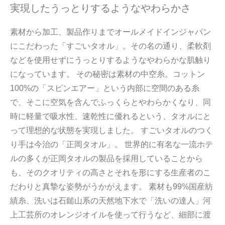
実現したうっとりするようなやわらかさ
素材から加工、製品作りまでオールメイドインジャパン
にこだわった「すごいタオル」。その名の通り、柔軟剤
などを使用せずにうっとりするようなやわらかな肌触り
になっています。 その秘密は素材の中空糸。コットン
100%の「スピンエアー」という内部に空間のある糸
で、そこに空気を含んでふっくらとやわらかくなり、同
時に軽量で吸水性、速乾性に優れるという、タオルにと
って理想的な状態を実現しました。 すごいタオルのつく
り手は今治の「正岡タオル」。 世界的に有名な一流ホテ
ルの多くが正岡タオルの製品を採用していることから
も、そのクオリティの高さとそれを形にする生産者のこ
だわりと真摯な姿勢がうかがえます。 素材も99%国産紡
績糸、洗いは石鎚山系の天然地下水で「洗いの達人」河
上工芸所のオレンジオイルを使って行うなど、細部に渡