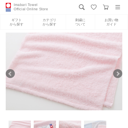
Imabari Towel
Official Online Store
ギフト
カテゴリ
刺繍に
お買い物
から探す
から探す
ついて
ガイド
ログイン
新規会員登録
ギフトから探す
カテゴリから探す
刺繍について
お買い物ガイド
International Shipping