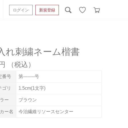
ログイン
新規登録
ッシュタオル
ベビーギフト
スポーツタオル
オーガニック
タオルケット類
入れ刺繍ネーム楷書
ギフトボックスその他
5円
定番号
第--------号
テゴリ
1.5cm(1文字)
ラー
ブラウン
カー名
今治繊維リソースセンター