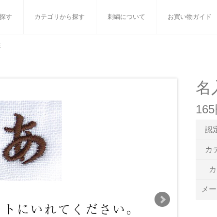
探す
カテゴリから探す
刺繍について
お買い物ガイド
書
ット
バスタオル
白いタオルのギフトセット
フェイスタオル
ウォ
ベビーグッズ
小さなお返し・お餞別
マフラー
衣類
名
タオル雑貨
刺繍
書籍
16
認
カ
カ
メー