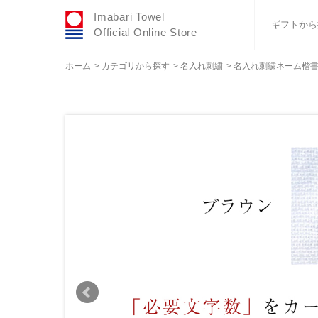
Imabari Towel
ギフトから
Official Online Store
ホーム
>
カテゴリから探す
>
名入れ刺繍
>
名入れ刺繍ネーム楷
おすすめギフトセ
ふわりシリーズ
ウェディング
タオルハンカチ
バスグッズ