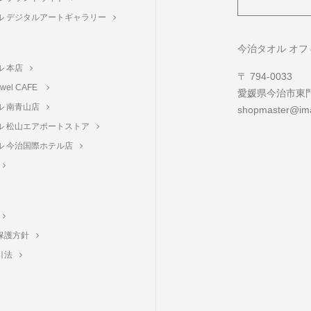
ル デジタルアートギャラリー
ト
今治タオル オ
ル 本店
〒 794-0033
towel CAFE
愛媛県今治市東門町
ル 南青山店
shopmaster@ima
ル 松山エアポートストア
ル 今治国際ホテル店
保護方針
引法