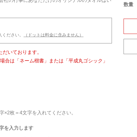
会社の行事にあなただけのオリジナルのタオルはい
数量
入ください。
（ドットは料金に含みません）
ただいております。
の場合は「ネーム楷書」または「平成丸ゴシック」
字×2枚＝4文字を入れてください。
字を入力します