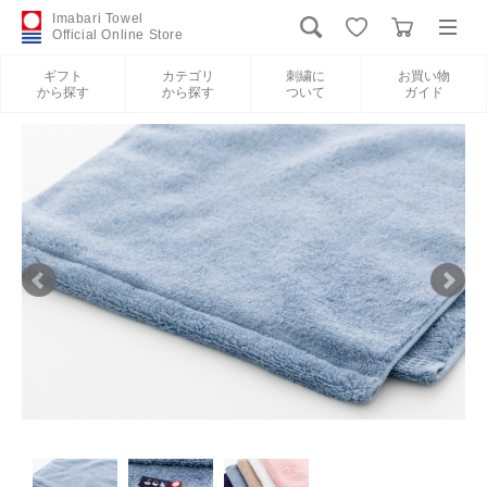
Imabari Towel
Official Online Store
ギフト
カテゴリ
刺繍に
お買い物
から探す
から探す
ついて
ガイド
ログイン
新規会員登録
ギフトから探す
カテゴリから探す
刺繍について
お買い物ガイド
International Shipping