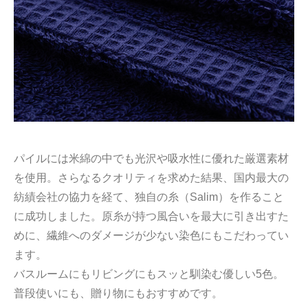
パイルには米綿の中でも光沢や吸水性に優れた厳選素材
を使用。さらなるクオリティを求めた結果、国内最大の
紡績会社の協力を経て、独自の糸（Salim）を作ること
に成功しました。原糸が持つ風合いを最大に引き出すた
めに、繊維へのダメージが少ない染色にもこだわってい
ます。
バスルームにもリビングにもスッと馴染む優しい5色。
普段使いにも、贈り物にもおすすめです。