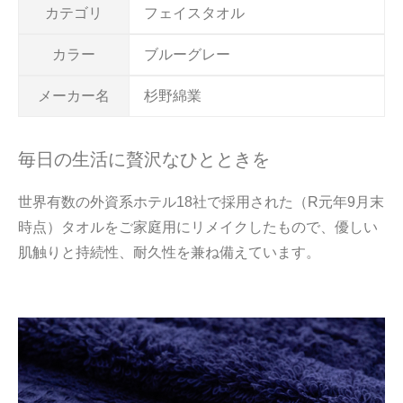
カテゴリ
フェイスタオル
カラー
ブルーグレー
メーカー名
杉野綿業
毎日の生活に贅沢なひとときを
世界有数の外資系ホテル18社で採用された（R元年9月末
時点）タオルをご家庭用にリメイクしたもので、優しい
肌触りと持続性、耐久性を兼ね備えています。