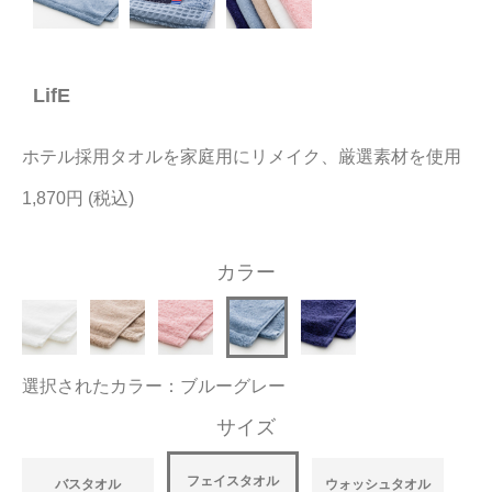
今治タオルについて
LifE
当サイトについて
会員サービス
ホテル採用タオルを家庭用にリメイク、厳選素材を使用
店舗リスト
1,870円
ヘルプ
カラー
規約
大量購入・法人向けの購入の方は
選択されたカラー：ブルーグレー
お問い合わせ
サイズ
フェイスタオル
バスタオル
ウォッシュタオル