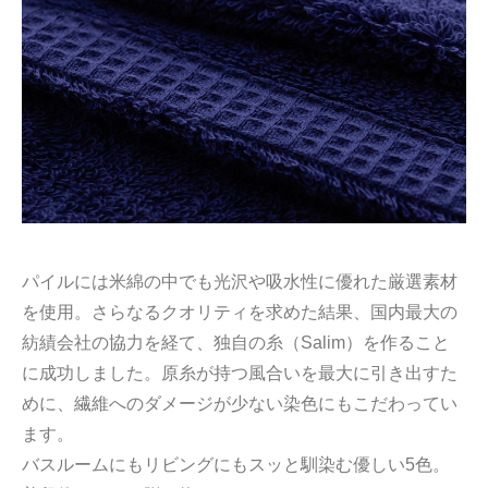
パイルには米綿の中でも光沢や吸水性に優れた厳選素材
を使用。さらなるクオリティを求めた結果、国内最大の
紡績会社の協力を経て、独自の糸（Salim）を作ること
に成功しました。原糸が持つ風合いを最大に引き出すた
めに、繊維へのダメージが少ない染色にもこだわってい
ます。
バスルームにもリビングにもスッと馴染む優しい5色。