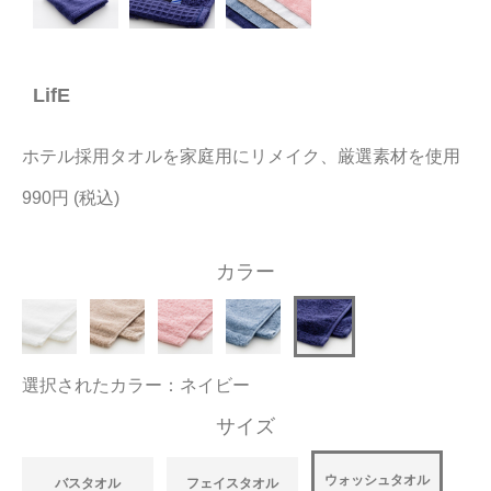
今治タオルについて
LifE
当サイトについて
会員サービス
ホテル採用タオルを家庭用にリメイク、厳選素材を使用
店舗リスト
990円
ヘルプ
カラー
規約
大量購入・法人向けの購入の方は
選択されたカラー：ネイビー
お問い合わせ
サイズ
ウォッシュタオル
バスタオル
フェイスタオル