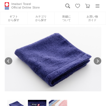
Imabari Towel
Official Online Store
ギフト
カテゴリ
刺繍に
お買い物
から探す
から探す
ついて
ガイド
ログイン
新規会員登録
ギフトから探す
カテゴリから探す
刺繍について
お買い物ガイド
International Shipping