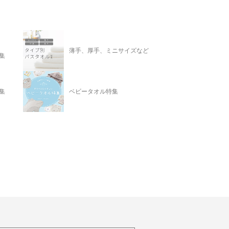
薄手、厚手、ミニサイズなど
集
集
ベビータオル特集