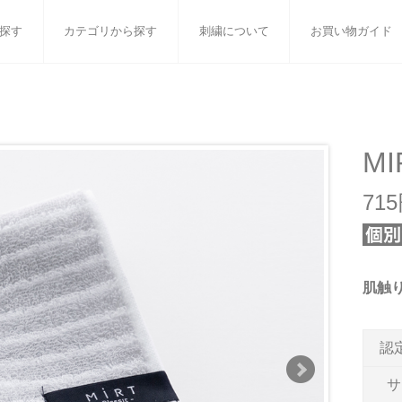
探す
カテゴリから探す
刺繍について
お買い物ガイド
ット
バスタオル
白いタオルのギフトセット
フェイスタオル
ウォ
ベビーグッズ
小さなお返し・お餞別
マフラー
衣類
M
タオル雑貨
刺繍
書籍
71
肌触
認
サ