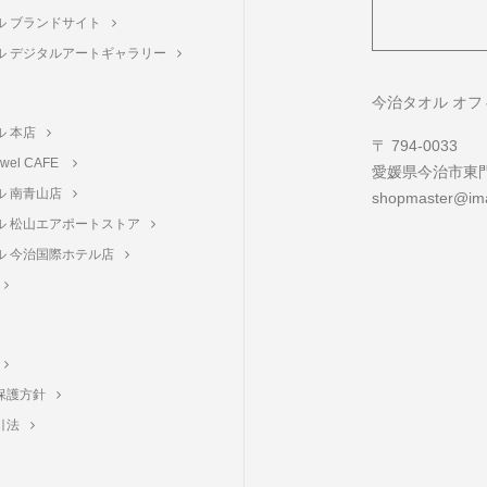
ル ブランドサイト
ル デジタルアートギャラリー
ト
今治タオル オ
ル 本店
〒 794-0033
towel CAFE
愛媛県今治市東門町
ル 南青山店
shopmaster@ima
ル 松山エアポートストア
ル 今治国際ホテル店
保護方針
引法