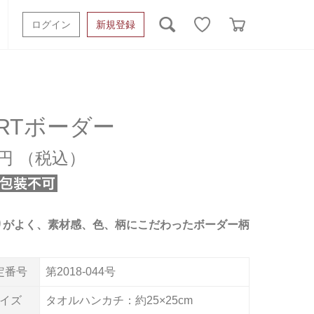
ログイン
新規登録
ッシュタオル
ベビーギフト
スポーツタオル
オーガニック
タオルケット類
IRTボーダー
ギフトボックスその他
5円
りがよく、素材感、色、柄にこだわったボーダー柄
定番号
第2018-044号
イズ
タオルハンカチ：約25×25cm