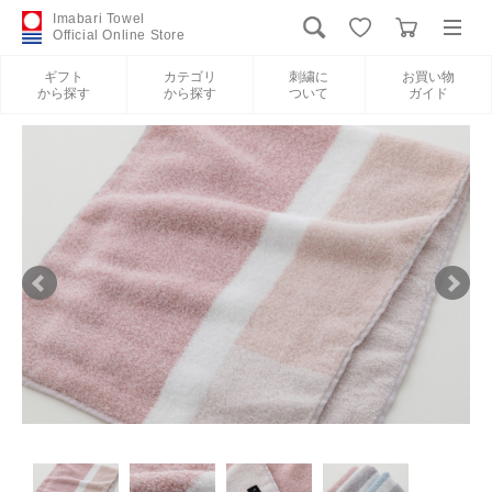
Imabari Towel
Official Online Store
ギフト
カテゴリ
刺繍に
お買い物
から探す
から探す
ついて
ガイド
ログイン
新規会員登録
ギフトから探す
カテゴリから探す
刺繍について
お買い物ガイド
International Shipping