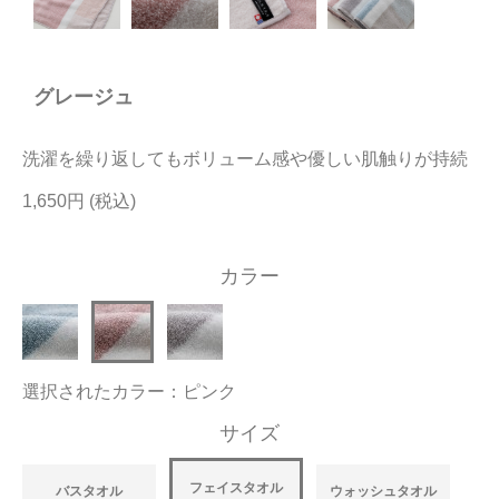
今治タオルについて
グレージュ
当サイトについて
会員サービス
洗濯を繰り返してもボリューム感や優しい肌触りが持続
店舗リスト
1,650円
ヘルプ
カラー
規約
大量購入・法人向けの購入の方は
選択されたカラー：ピンク
お問い合わせ
サイズ
フェイスタオル
バスタオル
ウォッシュタオル