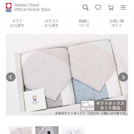
Imabari Towel
Official Online Store
ギフト
カテゴリ
刺繍に
お買い物
から探す
から探す
ついて
ガイド
ログイン
新規会員登録
ギフトから探す
カテゴリから探す
刺繍について
お買い物ガイド
International Shipping