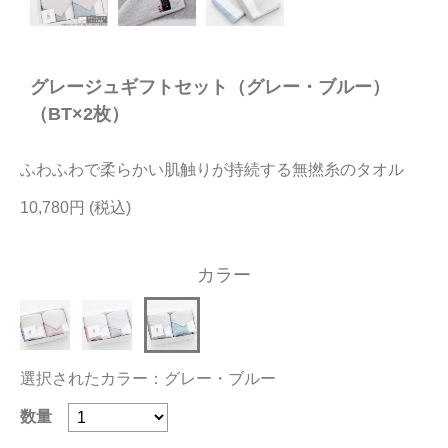
今治タオルについて
グレージュギフトセット（グレー・ブルー）
当サイトについて
（BT×2枚）
会員サービス
ふわふわで柔らかい肌触りが持続する無撚糸のタオル
店舗リスト
10,780円
ヘルプ
規約
カラー
大量購入・法人向けの購入の方は
お問い合わせ
選択されたカラー：グレー・ブルー
数量