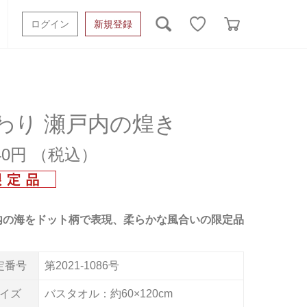
ログイン
新規登録
ッシュタオル
ベビーギフト
スポーツタオル
オーガニック
タオルケット類
わり 瀬戸内の煌き
ギフトボックスその他
740円
内の海をドット柄で表現、柔らかな風合いの限定品
定番号
第2021-1086号
イズ
バスタオル：約60×120cm