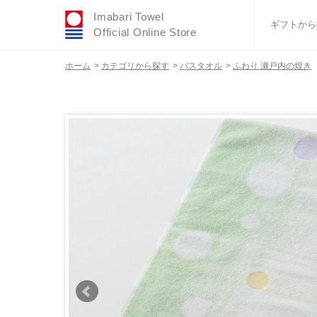
Imabari Towel
ギフトから
Official Online Store
ホーム
>
カテゴリから探す
>
バスタオル
>
ふわり 瀬戸内の煌き
おすすめギフトセ
ふわりシリーズ
ウェディング
タオルハンカチ
バスグッズ