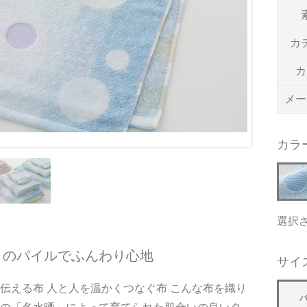
カ
カ
メー
カラ
選択
トのパイルでふんわり心地
サイ
伝える布 人と人を温かくつなぐ布 こんな布を織り