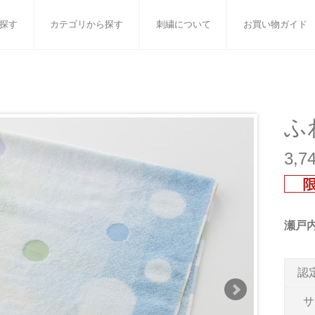
探す
カテゴリから探す
刺繍について
お買い物ガイド
ット
バスタオル
白いタオルのギフトセット
フェイスタオル
ウォ
ベビーグッズ
小さなお返し・お餞別
マフラー
衣類
ふ
タオル雑貨
刺繍
書籍
3,
瀬戸
認
サ