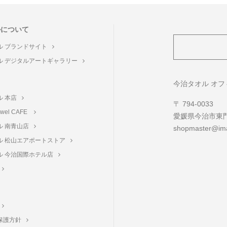
ルについて
ル ブランドサイト
ル デジタルアートギャラリー
ト
今治タオル オ
ル 本店
〒 794-0033
towel CAFE
愛媛県今治市東門町
ル 南青山店
shopmaster@ima
ル 松山エアポートストア
ル 今治国際ホテル店
保護方針